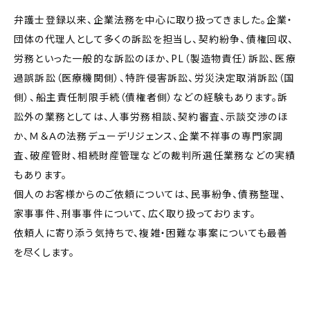
弁護士登録以来、企業法務を中心に取り扱ってきました。企業・
団体の代理人として多くの訴訟を担当し、契約紛争、債権回収、
労務といった一般的な訴訟のほか、PL（製造物責任）訴訟、医療
過誤訴訟（医療機関側）、特許侵害訴訟、労災決定取消訴訟（国
側）、船主責任制限手続（債権者側）などの経験もあります。訴
訟外の業務としては、人事労務相談、契約審査、示談交渉のほ
か、Ｍ＆Ａの法務デューデリジェンス、企業不祥事の専門家調
査、破産管財、相続財産管理などの裁判所選任業務などの実績
もあります。
個人のお客様からのご依頼については、民事紛争、債務整理、
家事事件、刑事事件について、広く取り扱っております。
依頼人に寄り添う気持ちで、複雑・困難な事案についても最善
を尽くします。